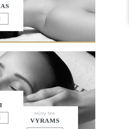
ŽAS
E
A
I
MŪSŲ SPA
E
VYRAMS