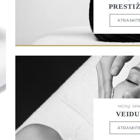
PRESTI
ATRASKIT
MŪSŲ SP
VEIDU
ATRASKIT