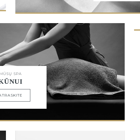
MŪSŲ SPA
KŪNUI
ATRASKITE