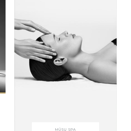
MŪSŲ SPA