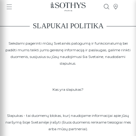
SLAPUKAI POLITIKA
Siekdami pagerinti mūsų Svetainės patogumą ir funkcionalumą bei
padėti mums teikti jums geresnę informaciją ir paslaugas, galime rinkti
duomenis, susijusius su jūsų naudojimusi šia Svetaine, naudodami
slapukus.
Kas yra slapukas?
Slapukas - tai duomenų blokas, kurį naudojame informacijai apie jūsų
naršymą šioje Svetainėje įrašyti (šiuos duomenis renkame tiesiogiai mes
arba mūsų partneriai).