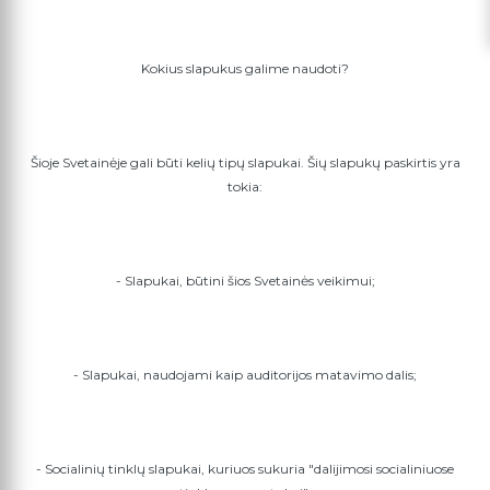
Kokius slapukus galime naudoti?
Šioje Svetainėje gali būti kelių tipų slapukai. Šių slapukų paskirtis yra
tokia:
- Slapukai, būtini šios Svetainės veikimui;
- Slapukai, naudojami kaip auditorijos matavimo dalis;
- Socialinių tinklų slapukai, kuriuos sukuria "dalijimosi socialiniuose