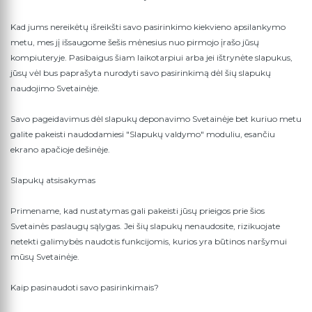
Kad jums nereikėtų išreikšti savo pasirinkimo kiekvieno apsilankymo
metu, mes jį išsaugome šešis mėnesius nuo pirmojo įrašo jūsų
kompiuteryje. Pasibaigus šiam laikotarpiui arba jei ištrynėte slapukus,
jūsų vėl bus paprašyta nurodyti savo pasirinkimą dėl šių slapukų
naudojimo Svetainėje.
Savo pageidavimus dėl slapukų deponavimo Svetainėje bet kuriuo metu
galite pakeisti naudodamiesi "Slapukų valdymo" moduliu, esančiu
ekrano apačioje dešinėje.
Slapukų atsisakymas
Primename, kad nustatymas gali pakeisti jūsų prieigos prie šios
Svetainės paslaugų sąlygas. Jei šių slapukų nenaudosite, rizikuojate
netekti galimybės naudotis funkcijomis, kurios yra būtinos naršymui
mūsų Svetainėje.
Kaip pasinaudoti savo pasirinkimais?