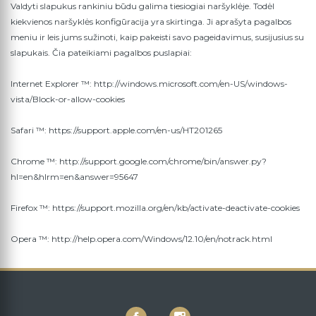
Valdyti slapukus rankiniu būdu galima tiesiogiai naršyklėje. Todėl
kiekvienos naršyklės konfigūracija yra skirtinga. Ji aprašyta pagalbos
meniu ir leis jums sužinoti, kaip pakeisti savo pageidavimus, susijusius su
slapukais. Čia pateikiami pagalbos puslapiai:
Internet Explorer ™: http://windows.microsoft.com/en-US/windows-
vista/Block-or-allow-cookies
Safari ™: https://support.apple.com/en-us/HT201265
Chrome ™: http://support.google.com/chrome/bin/answer.py?
hl=en&hlrm=en&answer=95647
Firefox ™: https://support.mozilla.org/en/kb/activate-deactivate-cookies
Opera ™: http://help.opera.com/Windows/12.10/en/notrack.html