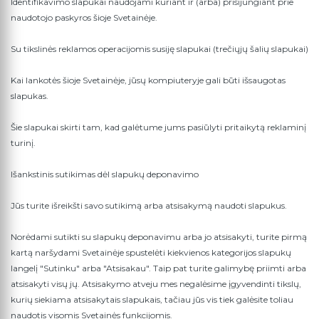
Identifikavimo slapukai naudojami kuriant ir (arba) prisijungiant prie
naudotojo paskyros šioje Svetainėje.
Su tikslinės reklamos operacijomis susiję slapukai (trečiųjų šalių slapukai)
Kai lankotės šioje Svetainėje, jūsų kompiuteryje gali būti išsaugotas
slapukas.
Šie slapukai skirti tam, kad galėtume jums pasiūlyti pritaikytą reklaminį
turinį.
Išankstinis sutikimas dėl slapukų deponavimo
Jūs turite išreikšti savo sutikimą arba atsisakymą naudoti slapukus.
Norėdami sutikti su slapukų deponavimu arba jo atsisakyti, turite pirmą
kartą naršydami Svetainėje spustelėti kiekvienos kategorijos slapukų
langelį "Sutinku" arba "Atsisakau". Taip pat turite galimybę priimti arba
atsisakyti visų jų. Atsisakymo atveju mes negalėsime įgyvendinti tikslų,
kurių siekiama atsisakytais slapukais, tačiau jūs vis tiek galėsite toliau
naudotis visomis Svetainės funkcijomis.