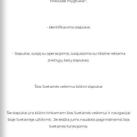
tinkluose mygtukai";
- Identifikavimo slapukai;
- Slapukai, susiję su operacijomis, susijusiomis su tiksline reklama
(trečiųjų šalių slapukai).
Šios Svetainės veikimui būtini slapukai
Šie slapukai yra būtini tinkamam šios Svetainės veikimui ir navigacijai
šioje Svetainėje užtikrinti. Jie leidžia jums naudotis pagrindinėmis šios
Svetainės funkcijomis.