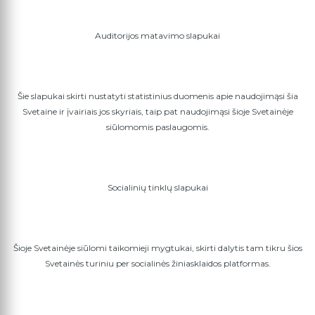
Auditorijos matavimo slapukai
Šie slapukai skirti nustatyti statistinius duomenis apie naudojimąsi šia
Svetaine ir įvairiais jos skyriais, taip pat naudojimąsi šioje Svetainėje
siūlomomis paslaugomis.
Socialinių tinklų slapukai
Šioje Svetainėje siūlomi taikomieji mygtukai, skirti dalytis tam tikru šios
Svetainės turiniu per socialinės žiniasklaidos platformas.