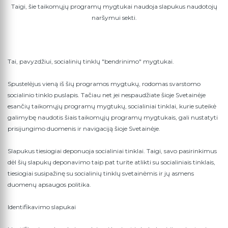
Taigi, šie taikomųjų programų mygtukai naudoja slapukus naudotojų
naršymui sekti.
Tai, pavyzdžiui, socialinių tinklų "bendrinimo" mygtukai.
Spustelėjus vieną iš šių programos mygtukų, rodomas svarstomo
socialinio tinklo puslapis. Tačiau net jei nespaudžiate šioje Svetainėje
esančių taikomųjų programų mygtukų, socialiniai tinklai, kurie suteikė
galimybę naudotis šiais taikomųjų programų mygtukais, gali nustatyti
prisijungimo duomenis ir navigaciją šioje Svetainėje.
Slapukus tiesiogiai deponuoja socialiniai tinklai. Taigi, savo pasirinkimus
dėl šių slapukų deponavimo taip pat turite atlikti su socialiniais tinklais,
tiesiogiai susipažinę su socialinių tinklų svetainėmis ir jų asmens
duomenų apsaugos politika.
Identifikavimo slapukai