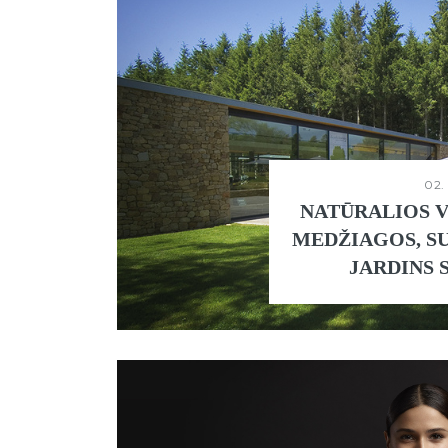
02.
NATŪRALIOS V
MEDŽIAGOS, S
JARDINS 