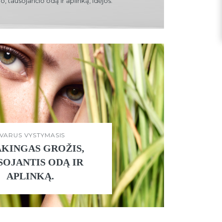
, tausojančio odą ir aplinką, idėjos.
VARUS VYSTYMASIS
AKINGAS GROŽIS,
SOJANTIS ODĄ IR
APLINKĄ.