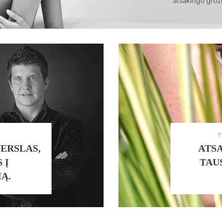
atsakingo grožio
T
VERSLAS,
ATS
 Į
TAU
Ą.