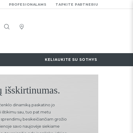
PROFESIONALAMS
TAPKITE PARTNERIU
KELIAUKITE SU SOTHYS
 išskirtinumas.
ženklo dinamiką paskatino jo
i ištikimu sau, tuo pat metu
ų sprendimų besikeičiančiam grožio
vienoje savo naujovėje siekiame