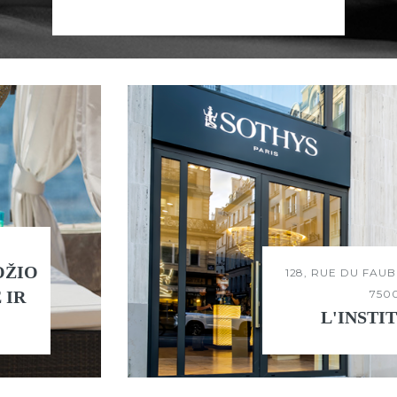
OŽIO
128, RUE DU FA
 IR
750
L'INSTI