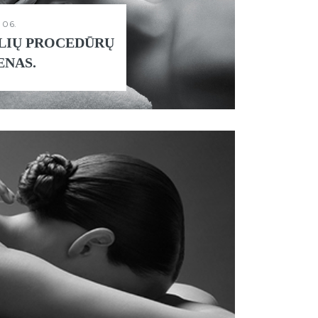
06.
LIŲ PROCEDŪRŲ
ENAS.