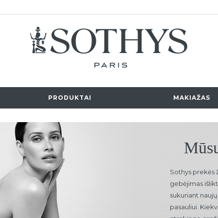
PRODUKTAI
MAKIAŽAS
Mūsų
Sothys prekės 
gebėjimas išlikt
sukuriant nauj
pasauliui. Kiek