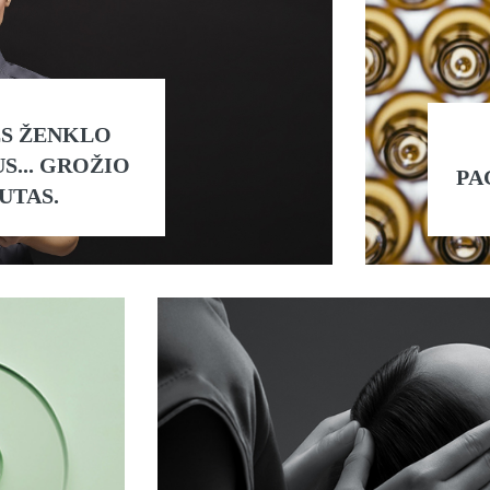
S ŽENKLO
... GROŽIO
PA
UTAS.