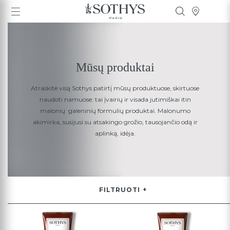
Mūsų produktai
Atraskite visą Sothys patirtį mūsų produktuose, skirtuose
naudoti namuose: tai įvairių ir visada jutimiškai itin
malonių galeninių formulių produktai. Malonumo
akimirka, susijusi su atsakingo grožio, tausojančio odą ir
aplinką, idėja.
FILTRUOTI