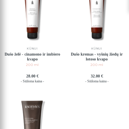
KŪNUI
KŪNUI
Dušo želė - cinamono ir imbiero
Dušo kremas - vyšnių žiedų ir
kvapo
lotoso kvapo
200 ml
200 ml
28.00 €
32.00 €
- Siūloma kaina -
- Siūloma kaina -