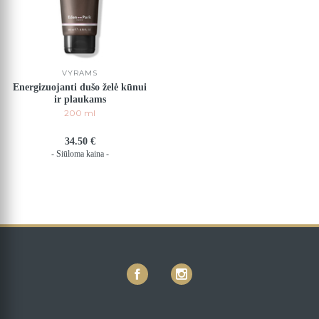
VYRAMS
Energizuojanti dušo želė kūnui
ir plaukams
200 ml
34.50 €
- Siūloma kaina -