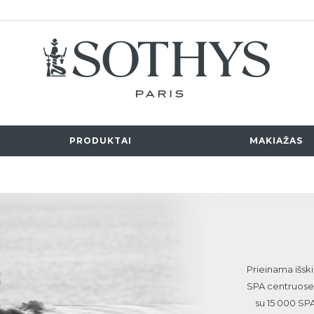
Kelia
PRODUKTAI
MAKIAŽAS
Prieinama išskir
SPA centruose,
su 15 000 SPA