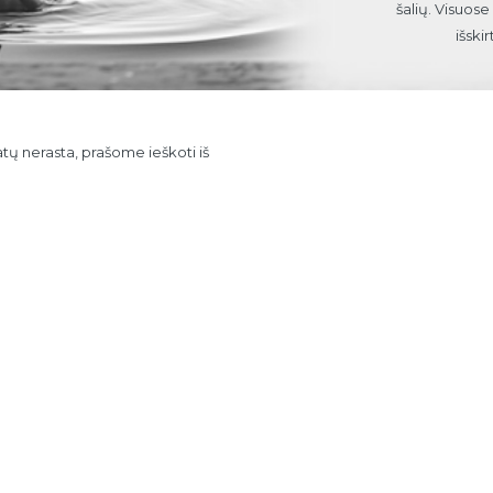
šalių. Visuos
išski
tų nerasta, prašome ieškoti iš